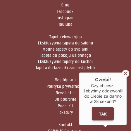
Blog
Facebook
Instagram
YouTube
Tapeta elewacyjna
Ekskluzywna tapeta do salonu
Modne tapety do sypialni
Tapeta do pokoju dziennego
Ekskluzywne tapety do kuchni
Tapeta do łazienki zamiast płytek
Cześć!
Współpraca
Czy chcesz,
Polityka prywatności
żebyśmy oddzwonili
Newsletter
do Ciebie za darmo
Do pobrania
w
28
sekund?
Press Kit
Tekstury
TAK
Kontakt