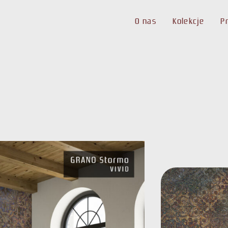
O nas
Kolekcje
P