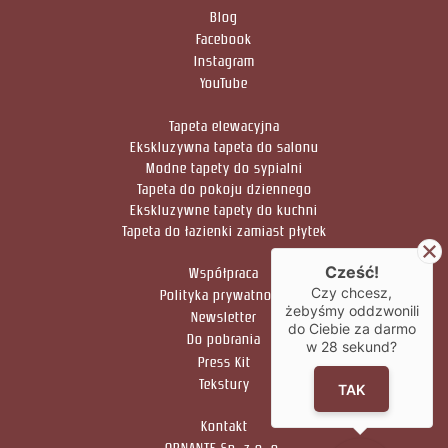
Blog
Facebook
Instagram
YouTube
Tapeta elewacyjna
Ekskluzywna tapeta do salonu
Modne tapety do sypialni
Tapeta do pokoju dziennego
Ekskluzywne tapety do kuchni
Tapeta do łazienki zamiast płytek
Cześć!
Współpraca
Czy chcesz,
Polityka prywatności
żebyśmy oddzwonili
Newsletter
do Ciebie za darmo
Do pobrania
w
28
sekund?
Press Kit
Tekstury
TAK
Kontakt