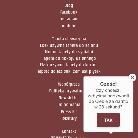
Blog
Facebook
Instagram
YouTube
Tapeta elewacyjna
Ekskluzywna tapeta do salonu
Modne tapety do sypialni
Tapeta do pokoju dziennego
Ekskluzywne tapety do kuchni
Tapeta do łazienki zamiast płytek
Cześć!
Współpraca
Czy chcesz,
Polityka prywatności
żebyśmy oddzwonili
Newsletter
do Ciebie za darmo
Do pobrania
w
28
sekund?
Press Kit
Tekstury
TAK
Kontakt